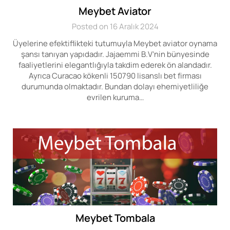
Meybet Aviator
Posted on 16 Aralık 2024
Üyelerine efektiflikteki tutumuyla Meybet aviator oynama
şansı tanıyan yapıdadır. Jajaemmi B.V’nin bünyesinde
faaliyetlerini elegantlığıyla takdim ederek ön alandadır.
Ayrıca Curacao kökenli 150790 lisanslı bet firması
durumunda olmaktadır. Bundan dolayı ehemiyetliliğe
evrilen kuruma…
Meybet Tombala