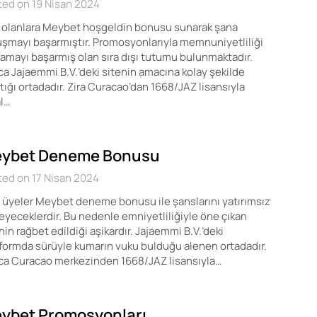
ted on 19 Nisan 2024
 olanlara Meybet hoşgeldin bonusu sunarak şana
şmayı başarmıştır. Promosyonlarıyla memnuniyetliliği
amayı başarmış olan sıra dışı tutumu bulunmaktadır.
ca Jajaemmi B.V.’deki sitenin amacına kolay şekilde
tığı ortadadır. Zira Curacao’dan 1668/JAZ lisansıyla
l…
ybet Deneme Bonusu
ed on 17 Nisan 2024
 üyeler Meybet deneme bonusu ile şanslarını yatırımsız
yeceklerdir. Bu nedenle emniyetliliğiyle öne çıkan
nin rağbet edildiği aşikardır. Jajaemmi B.V.’deki
formda sürüyle kumarın vuku bulduğu alenen ortadadır.
ca Curacao merkezinden 1668/JAZ lisansıyla…
ybet Promosyonları