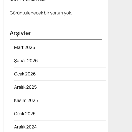
Görüntülenecek bir yorum yok.
Arşivler
Mart 2026
Şubat 2026
Ocak 2026
Aralık 2025
Kasım 2025
Ocak 2025
Aralık 2024