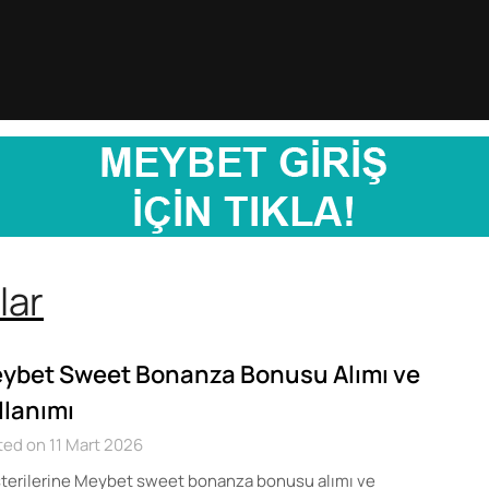
lar
ybet Sweet Bonanza Bonusu Alımı ve
llanımı
ed on 11 Mart 2026
terilerine Meybet sweet bonanza bonusu alımı ve