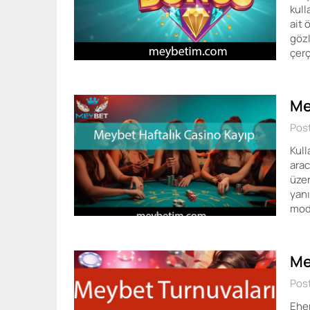
kull
ait 
gözl
çerç
Me
Post
Kull
arac
üzer
yanı
mode
Me
Pos
Ehem