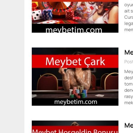
oyun
ait 
Cur
lega
mem
Me
Pos
Meyb
dest
tomb
dene
rasy
mek
Me