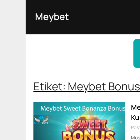
Skip
to
Meybet
content
Etiket:
Meybet Bonus
Me
Ku
Post
Müş