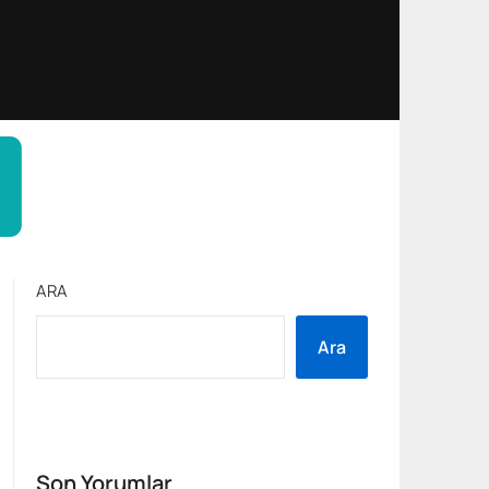
ARA
Ara
Son Yorumlar