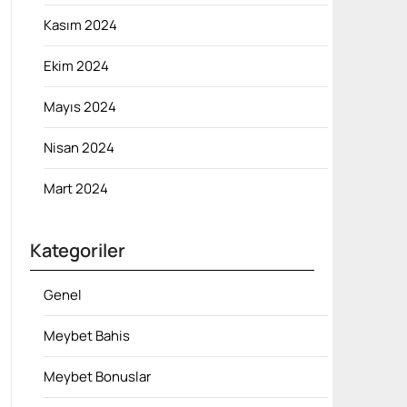
Kasım 2024
Ekim 2024
Mayıs 2024
Nisan 2024
Mart 2024
Kategoriler
Genel
Meybet Bahis
Meybet Bonuslar