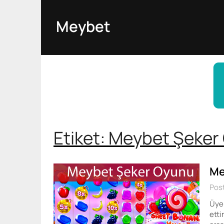
Skip
to
Meybet
content
Etiket:
Meybet Şeker
Me
Pos
Üye 
etti