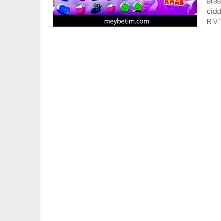
aras
cidd
B.V.