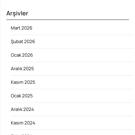
Arşivler
Mart 2026
Şubat 2026
Ocak 2026
Aralık 2025
Kasım 2025
Ocak 2025
Aralık 2024
Kasım 2024