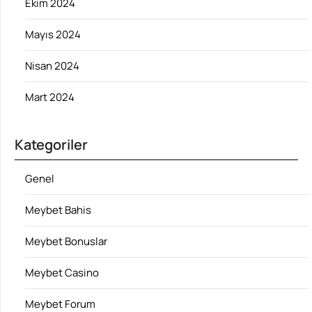
Ekim 2024
Mayıs 2024
Nisan 2024
Mart 2024
Kategoriler
Genel
Meybet Bahis
Meybet Bonuslar
Meybet Casino
Meybet Forum