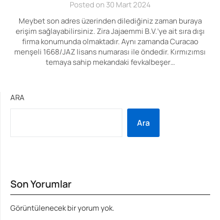
Posted on 30 Mart 2024
Meybet son adres üzerinden dilediğiniz zaman buraya
erişim sağlayabilirsiniz. Zira Jajaemmi B.V.’ye ait sıra dışı
firma konumunda olmaktadır. Aynı zamanda Curacao
menşeli 1668/JAZ lisans numarası ile öndedir. Kırmızımsı
temaya sahip mekandaki fevkalbeşer…
ARA
Ara
Son Yorumlar
Görüntülenecek bir yorum yok.