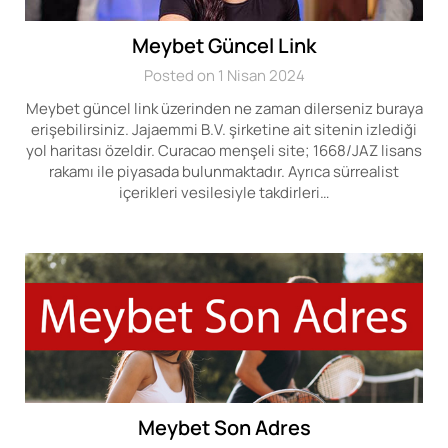
Meybet Güncel Link
Posted on 1 Nisan 2024
Meybet güncel link üzerinden ne zaman dilerseniz buraya
erişebilirsiniz. Jajaemmi B.V. şirketine ait sitenin izlediği
yol haritası özeldir. Curacao menşeli site; 1668/JAZ lisans
rakamı ile piyasada bulunmaktadır. Ayrıca sürrealist
içerikleri vesilesiyle takdirleri…
Meybet Son Adres