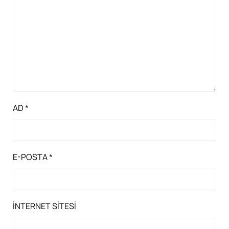
AD
*
E-POSTA
*
İNTERNET SITESI