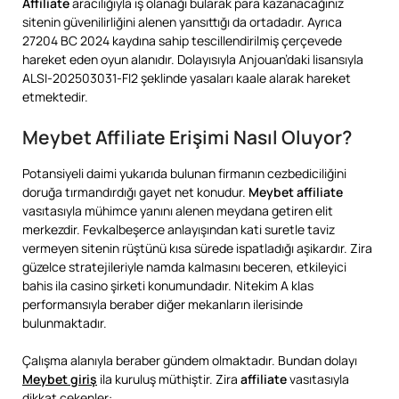
Affiliate
aracılığıyla iş olanağı bularak para kazanacağınız
sitenin güvenilirliğini alenen yansıttığı da ortadadır. Ayrıca
27204 BC 2024 kaydına sahip tescillendirilmiş çerçevede
hareket eden oyun alanıdır. Dolayısıyla Anjouan’daki lisansıyla
ALSI-202503031-FI2 şeklinde yasaları kaale alarak hareket
etmektedir.
Meybet Affiliate Erişimi Nasıl Oluyor?
Potansiyeli daimi yukarıda bulunan firmanın cezbediciliğini
doruğa tırmandırdığı gayet net konudur.
Meybet affiliate
vasıtasıyla mühimce yanını alenen meydana getiren elit
merkezdir. Fevkalbeşerce anlayışından kati suretle taviz
vermeyen sitenin rüştünü kısa sürede ispatladığı aşikardır. Zira
güzelce stratejileriyle namda kalmasını beceren, etkileyici
bahis ila casino şirketi konumundadır. Nitekim A klas
performansıyla beraber diğer mekanların ilerisinde
bulunmaktadır.
Çalışma alanıyla beraber gündem olmaktadır. Bundan dolayı
Meybet giriş
ila kuruluş müthiştir. Zira
affiliate
vasıtasıyla
dikkat çekenler: