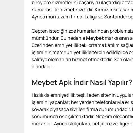
bireylere hizmetlerini başarıyla ulaştırdığı or
numarası ile hizmetinizdedir. Kırmızımsı tasarı
Ayrıca muntazam firma; Laliga ve Santander sp
Cepten istediğinizde kumarlarından problemsiz
mümkündür. Bu nedenle
Meybet
markasının ad
üzerinden emniyetlilikteki ortama katılım sa
işleminin memnuniyetlilikle tercih edildiği de o
kalifiye elemanları hizmet etmektedir. Son ola
alandadır.
Meybet Apk İndir Nasıl Yapılır?
Hızlılıkla emniyetlilik teşkil eden sitenin uygul
işlemini yapanlar; her yerden telefonlarıyla eriş
koyarak piyasada sivrilen firma durumundadır. B
konumunda öne çıkmaktadır. Nitekim elegantlığ
mekandır. Ayrıca slotçulara, betçilere ve diğer