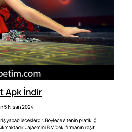
 Apk İndir
n 5 Nisan 2024
riş yapabileceklerdir. Böylece sitenin pratikliği
çıkmaktadır. Jajaemmi B.V.’deki firmanın reşit