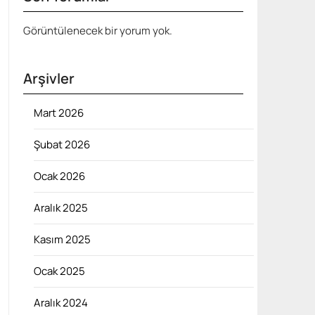
Görüntülenecek bir yorum yok.
Arşivler
Mart 2026
Şubat 2026
Ocak 2026
Aralık 2025
Kasım 2025
Ocak 2025
Aralık 2024