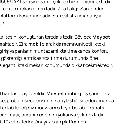
1668/JAZ lisansına sahip şekilde hizmet vermektedir.
at çeken mekan olmaktadır. Zira Laliga Santander
platform konumundadır. Sürrealist kumarlarıyla
ır.
kalitesini konuşturan tarzda sitedir. Böylece
Meybet
maktadır. Zira
mobil
olarak da memnuniyetlilikteki
giriş
yapanların muntazamlıktaki mekanda konforu
aş gösterdiği entrikasızca firma durumunda öne
la elegantlıktaki mekan konumunda dikkat çekmektedir.
 haritası hayli özeldir.
Meybet mobil giriş
şansını da
ice, problemsizce erişimin kolaylaştığı site durumunda
çıkartabileceğiniz muazzam siteyle beraber rahata
or olması; buranın önemini yukarıya çekmektedir.
it tüketmelerine önayak olan platformdur.