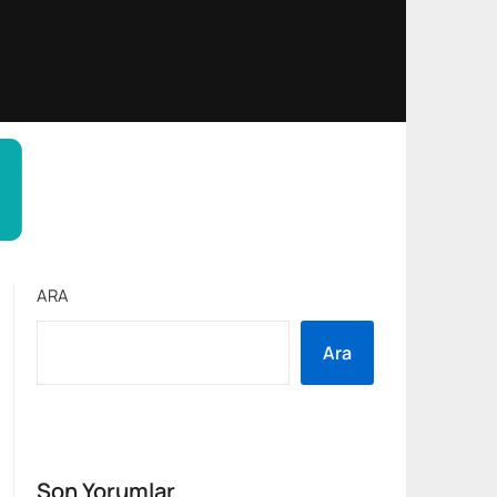
ARA
Ara
Son Yorumlar