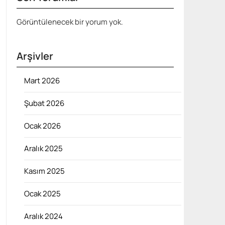
Görüntülenecek bir yorum yok.
Arşivler
Mart 2026
Şubat 2026
Ocak 2026
Aralık 2025
Kasım 2025
Ocak 2025
Aralık 2024