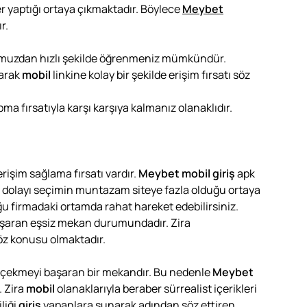
r yaptığı ortaya çıkmaktadır. Böylece
Meybet
r.
ğumuzdan hızlı şekilde öğrenmeniz mümkündür.
larak
mobil
linkine kolay bir şekilde erişim fırsatı söz
ma fırsatıyla karşı karşıya kalmanız olanaklıdır.
rişim sağlama fırsatı vardır.
Meybet mobil giriş
apk
n dolayı seçimin muntazam siteye fazla olduğu ortaya
u firmadaki ortamda rahat hareket edebilirsiniz.
başaran eşsiz mekan durumundadır. Zira
öz konusu olmaktadır.
 çekmeyi başaran bir mekandır. Bu nedenle
Meybet
. Zira
mobil
olanaklarıyla beraber sürrealist içerikleri
liği
giriş
yapanlara sunarak adından söz ettiren