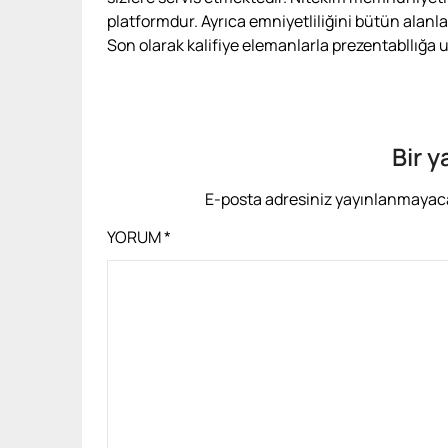
platformdur. Ayrıca emniyetliliğini bütün alan
Son olarak kalifiye elemanlarla prezentabllığ
Bir y
E-posta adresiniz yayınlanmayac
YORUM
*