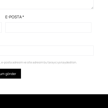
E-POSTA
*
 e-posta adresim ve site adresim bu tarayıcıya kaydedilsin.