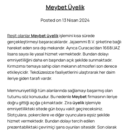
Meybet Üyelik
Posted on 13 Nisan 2024
Reşit olanlar
Meybet üyelik
işlemini kısa sürede
gerçekleştirmeyi başaracaklardır. Jajaemmi B.V. şirketine bağlı
hareket eden sıra dışı mekandır. Ayrıca Curacao’dan 1668/JAZ
lisans sayısı ile yasal hizmet vermektedir. Bundan dolayı
emniyetliliğini daha en başından açık şekilde sunmaktadır.
Kırmızımsı temaya sahip olan mekanın atmosferi son derece
etkileyicidir. Tekdüzesizce faaliyetlerini ulaştırarak her daim
ileriye giden tarafı vardır.
Memnuniyetliliği tüm alanlarında sağlamayı başarmış olan
tutumu söz konusudur. Bu nedenle
Meybet
firmasının ileriye
doğru gittiği açığa çıkmaktadır. Zira
üyelik
işlemiyle
emniyetlilikteki sitede gün boyu vakit geçireceksiniz.
Slotçulara, pokercilere ve diğer oyunculara eşsiz şekilde
hizmet vermektedir. Bundan dolayı tercih edilen
prezentabllıktaki çevrimiçi şans oyunları sitesidir. Son olarak