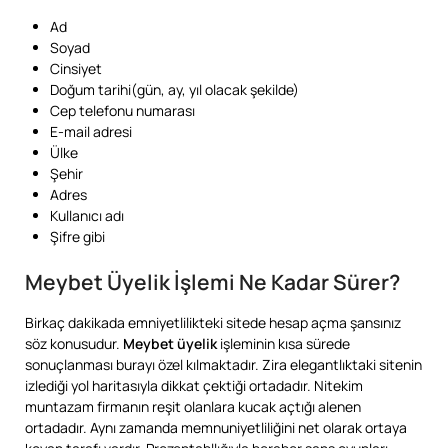
Ad
Soyad
Cinsiyet
Doğum tarihi(gün, ay, yıl olacak şekilde)
Cep telefonu numarası
E-mail adresi
Ülke
Şehir
Adres
Kullanıcı adı
Şifre gibi
Meybet Üyelik İşlemi Ne Kadar Sürer?
Birkaç dakikada emniyetlilikteki sitede hesap açma şansınız
söz konusudur.
Meybet üyelik
işleminin kısa sürede
sonuçlanması burayı özel kılmaktadır. Zira elegantlıktaki sitenin
izlediği yol haritasıyla dikkat çektiği ortadadır. Nitekim
muntazam firmanın reşit olanlara kucak açtığı alenen
ortadadır. Aynı zamanda memnuniyetliliğini net olarak ortaya