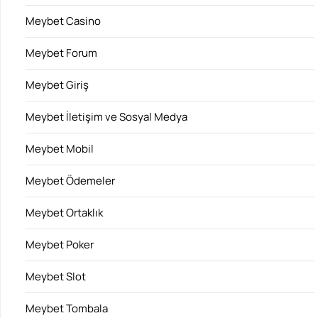
Meybet Casino
Meybet Forum
Meybet Giriş
Meybet İletişim ve Sosyal Medya
Meybet Mobil
Meybet Ödemeler
Meybet Ortaklık
Meybet Poker
Meybet Slot
Meybet Tombala