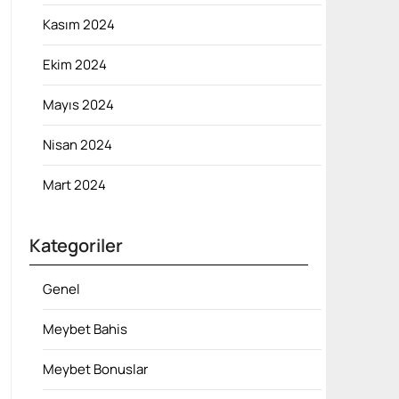
Kasım 2024
Ekim 2024
Mayıs 2024
Nisan 2024
Mart 2024
Kategoriler
Genel
Meybet Bahis
Meybet Bonuslar