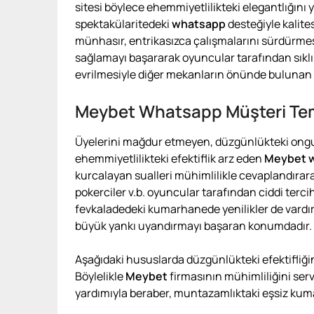
sitesi böylece ehemmiyetlilikteki elegantlığını
spektakülaritedeki
whatsapp
desteğiyle kalites
münhasır, entrikasızca çalışmalarını sürdürmes
sağlamayı başararak oyuncular tarafından sıklı
evrilmesiyle diğer mekanların önünde bulunan t
Meybet Whatsapp Müşteri Tem
Üyelerini mağdur etmeyen, düzgünlükteki ongu
ehemmiyetlilikteki efektiflik arz eden
Meybet 
kurcalayan sualleri mühimlilikle cevaplandırara
pokerciler v.b. oyuncular tarafından ciddi ter
fevkaladedeki kumarhanede yenilikler de vardır.
büyük yankı uyandırmayı başaran konumdadır.
Aşağıdaki hususlarda düzgünlükteki efektifliğin
Böylelikle
Meybet
firmasının mühimliliğini serv
yardımıyla beraber, muntazamlıktaki eşsiz kum