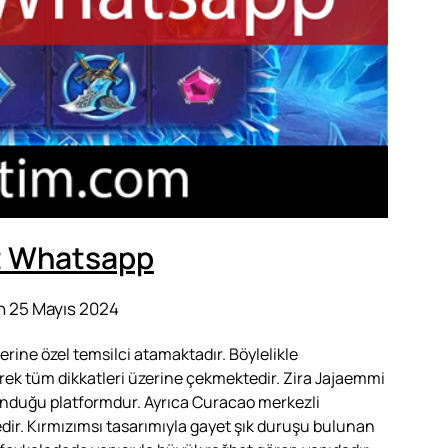
 Whatsapp
n 25 Mayıs 2024
erine özel temsilci atamaktadır. Böylelikle
rek tüm dikkatleri üzerine çekmektedir. Zira Jajaemmi
ulunduğu platformdur. Ayrıca Curacao merkezli
edir. Kırmızımsı tasarımıyla gayet şık duruşu bulunan