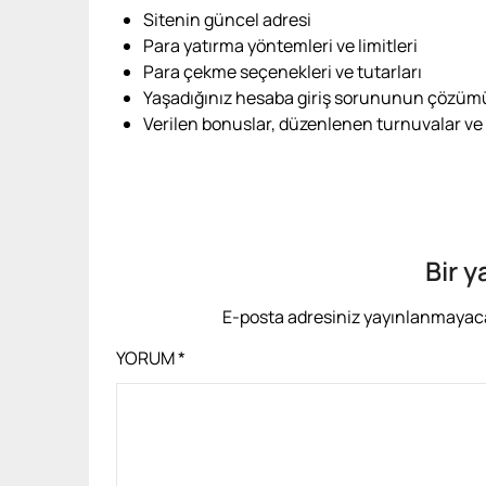
Sitenin güncel adresi
Para yatırma yöntemleri ve limitleri
Para çekme seçenekleri ve tutarları
Yaşadığınız hesaba giriş sorununun çözüm
Verilen bonuslar, düzenlenen turnuvalar ve ç
Bir y
E-posta adresiniz yayınlanmayac
YORUM
*