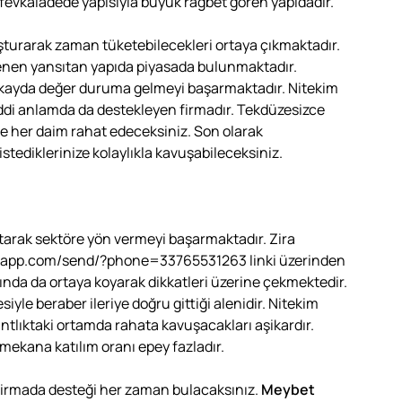
fevkaladede yapısıyla büyük rağbet gören yapıdadır.
uşturarak zaman tüketebilecekleri ortaya çıkmaktadır.
alenen yansıtan yapıda piyasada bulunmaktadır.
k kayda değer duruma gelmeyi başarmaktadır. Nitekim
ddi anlamda da destekleyen firmadır. Tekdüzesizce
de her daim rahat edeceksiniz. Son olarak
istediklerinize kolaylıkla kavuşabileceksiniz.
nsıtarak sektöre yön vermeyi başarmaktadır. Zira
atsapp.com/send/?phone=33765531263 linki üzerinden
sında da ortaya koyarak dikkatleri üzerine çekmektedir.
le beraber ileriye doğru gittiği alenidir. Nitekim
ntlıktaki ortamda rahata kavuşacakları aşikardır.
 mekana katılım oranı epey fazladır.
 firmada desteği her zaman bulacaksınız.
Meybet