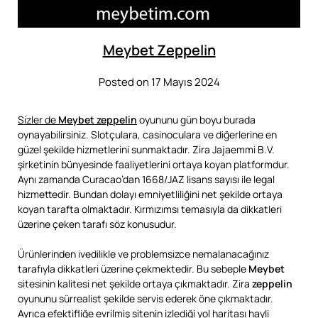
Meybet Zeppelin
Posted on 17 Mayıs 2024
Sizler de
Meybet zeppelin
oyununu gün boyu burada
oynayabilirsiniz. Slotçulara, casinoculara ve diğerlerine en
güzel şekilde hizmetlerini sunmaktadır. Zira Jajaemmi B.V.
şirketinin bünyesinde faaliyetlerini ortaya koyan platformdur.
Aynı zamanda Curacao’dan 1668/JAZ lisans sayısı ile legal
hizmettedir. Bundan dolayı emniyetliliğini net şekilde ortaya
koyan tarafta olmaktadır. Kırmızımsı temasıyla da dikkatleri
üzerine çeken tarafı söz konusudur.
Ürünlerinden ivedilikle ve problemsizce nemalanacağınız
tarafıyla dikkatleri üzerine çekmektedir. Bu sebeple
Meybet
sitesinin kalitesi net şekilde ortaya çıkmaktadır. Zira
zeppelin
oyununu sürrealist şekilde servis ederek öne çıkmaktadır.
Ayrıca efektifliğe evrilmiş sitenin izlediği yol haritası hayli