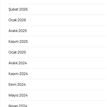
Şubat 2026
Ocak 2026
Aralık 2025
Kasım 2025
Ocak 2025
Aralık 2024
Kasım 2024
Ekim 2024
Mayıs 2024
Nisan 2024