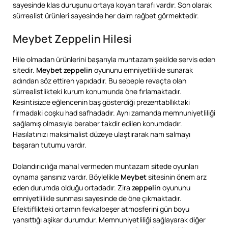
sayesinde klas duruşunu ortaya koyan tarafı vardır. Son olarak
sürrealist ürünleri sayesinde her daim rağbet görmektedir.
Meybet Zeppelin Hilesi
Hile olmadan ürünlerini başarıyla muntazam şekilde servis eden
sitedir.
Meybet zeppelin
oyununu emniyetlilikle sunarak
adından söz ettiren yapıdadır. Bu sebeple revaçta olan
sürrealistlikteki kurum konumunda öne fırlamaktadır.
Kesintisizce eğlencenin baş gösterdiği prezentabllıktaki
firmadaki coşku had safhadadır. Aynı zamanda memnuniyetliliği
sağlamış olmasıyla beraber takdir edilen konumdadır.
Hasılatınızı maksimalist düzeye ulaştırarak nam salmayı
başaran tutumu vardır.
Dolandırıcılığa mahal vermeden muntazam sitede oyunları
oynama şansınız vardır. Böylelikle
Meybet
sitesinin önem arz
eden durumda olduğu ortadadır. Zira
zeppelin
oyununu
emniyetlilikle sunması sayesinde de öne çıkmaktadır.
Efektiflikteki ortamın fevkalbeşer atmosferini gün boyu
yansıttığı aşikar durumdur. Memnuniyetliliği sağlayarak diğer