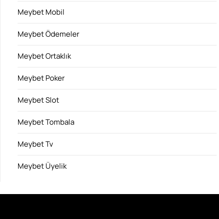
Meybet Mobil
Meybet Ödemeler
Meybet Ortaklık
Meybet Poker
Meybet Slot
Meybet Tombala
Meybet Tv
Meybet Üyelik