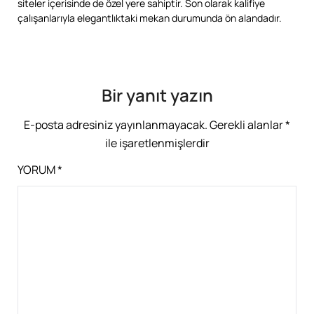
siteler içerisinde de özel yere sahiptir. Son olarak kalifiye
çalışanlarıyla elegantlıktaki mekan durumunda ön alandadır.
Bir yanıt yazın
E-posta adresiniz yayınlanmayacak.
Gerekli alanlar
*
ile işaretlenmişlerdir
YORUM
*