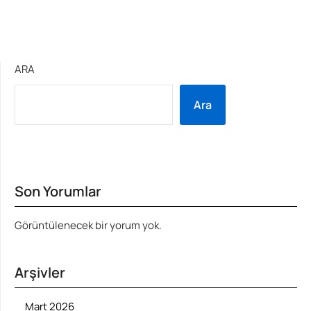
ARA
Ara
Son Yorumlar
Görüntülenecek bir yorum yok.
Arşivler
Mart 2026