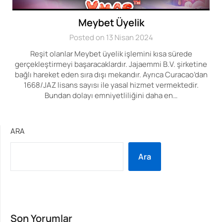
Meybet Üyelik
Posted on 13 Nisan 2024
Reşit olanlar Meybet üyelik işlemini kısa sürede
gerçekleştirmeyi başaracaklardır. Jajaemmi B.V. şirketine
bağlı hareket eden sıra dışı mekandır. Ayrıca Curacao’dan
1668/JAZ lisans sayısı ile yasal hizmet vermektedir.
Bundan dolayı emniyetliliğini daha en…
ARA
Ara
Son Yorumlar