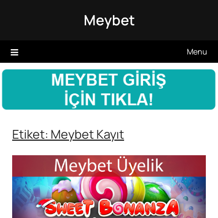
Skip
Meybet
to
content
Menu
Etiket:
Meybet Kayıt