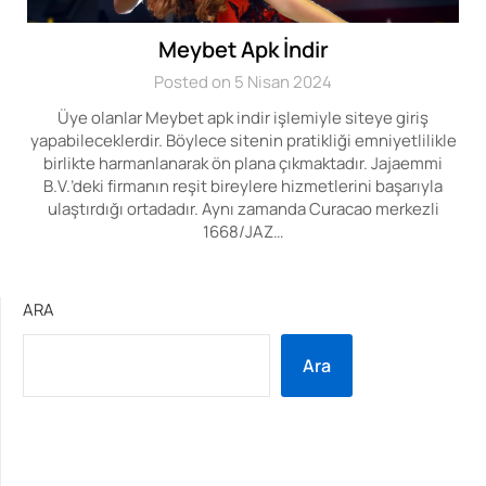
Meybet Apk İndir
Posted on 5 Nisan 2024
Üye olanlar Meybet apk indir işlemiyle siteye giriş
yapabileceklerdir. Böylece sitenin pratikliği emniyetlilikle
birlikte harmanlanarak ön plana çıkmaktadır. Jajaemmi
B.V.’deki firmanın reşit bireylere hizmetlerini başarıyla
ulaştırdığı ortadadır. Aynı zamanda Curacao merkezli
1668/JAZ…
ARA
Ara