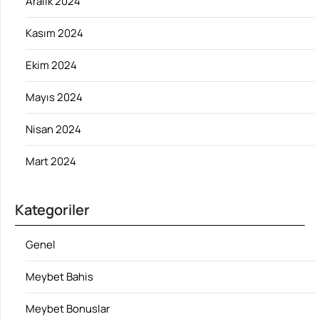
Aralık 2024
Kasım 2024
Ekim 2024
Mayıs 2024
Nisan 2024
Mart 2024
Kategoriler
Genel
Meybet Bahis
Meybet Bonuslar